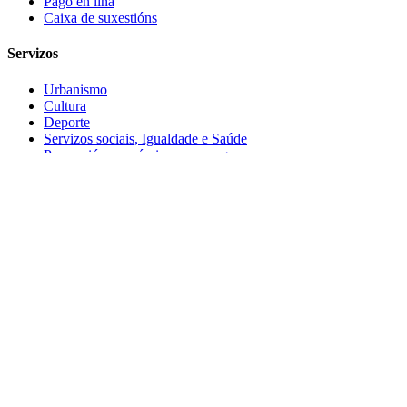
Pago en liña
Caixa de suxestións
Servizos
Urbanismo
Cultura
Deporte
Servizos sociais, Igualdade e Saúde
Promoción económica e emprego
Educación
Medio ambiente
E ademais…
Novas
Axenda
Avisos
Outras webs
Turismo Melide
Museo Terra de Melide
Abeancos.gal